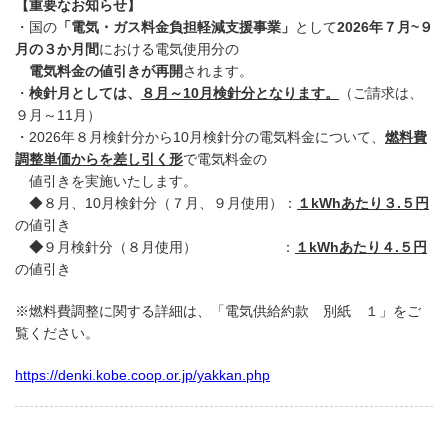
【重要なお知らせ】
・
国の
「電気・ガス料金負担軽減支援事業」
として
2026年７月~９
月の３か月間
における電気使用分の
電気料金の値引きが再開
されます。
・
検針月としては、
８月～10月検針分となります。
（ご請求は、
９月～11月）
・2026年８月検針分から10月検針分の電気料金について、
燃料費
調整単価からを差し引く形
で電気料金の
値引きを実施いたします。
◆８月、10月検針分（７月、９月使用）：
１kWhあたり３.５円
の値引き
◆
９月検針分（８月使用） ：
１kWhあたり４.５円
の値引き
※燃料費調整に関する詳細は、「電気供給約款 別紙 １」をご
覧ください。
https://denki.kobe.coop.or.jp/yakkan.php